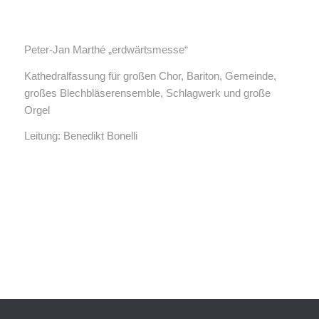
Peter-Jan Marthé „erdwärtsmesse“
Kathedralfassung für großen Chor, Bariton, Gemeinde,
großes Blechbläserensemble, Schlagwerk und große
Orgel
Leitung: Benedikt Bonelli